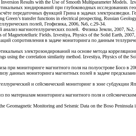
 Inversion Results with the Use of Smooth Multiparameter Models. Izve
икальных зондирований при глубоководных исследованиях геоэле
те передаточных функций Грина в задачах электроазведки. Геоло
g Green’s transfer functions in electrical prospecting, Russian Geolo
ллурических полей, Геофизика, 2006, №6, с.29-34.
анализ магниотеллурических полей. Физика Земли, 2007, №2, c.
 Magnetotelluric Fields. Izvestiya, Physics of the Solid Earth, 2007,
аций сопротивления в задаче мониторинга по данным теллурич
икальных электрозондирований на основе метода корреляционног
gs using the correlation similarity method. Izvestiya, Physics of the S
а при мониторинге магнитного поля на полуострове Босо в 2000 
изу данных мониторинга магнитных полей в задаче предсказан
теллурический и сейсмический мониторинг в зоне субдукции Яп
по материалам мониторинга магнитного поля и сейсмическим да
the Geomagnetic Monitoring and Seismic Data on the Boso Peninsula in 2