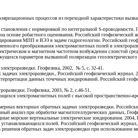
ляризационных процессов из переходной характеристики вызва
становления с нормировкой по интегральной S-проводимости. Гео
а основе робастного оценивания. Российский геофизический жур
дирования МПП и ВЭЗ в задаче гидрогеологии. Российский геофиз
еннолго преобразования электромагнитных полей в электроразвед
ектрическом и магнитном частотном возбуждении слоистой среды
жущихся параметров вызванной поляризации геоэлектрического 
лектроразведке. Геофизика, 2002, № 5, c. 32-41.
адачах электроразведки., Российский геофизический журнал. 200
терпретации данных точечных зондирований. Российский геофи
оразведки. Геофизика, 2003, № 2, c.46-51.
ющихся электромагнитных полей с высокой пространственно-вр
ерных векторных обратных задачах электроразведки. Российский 
ый анализ при обработке магнитотеллурических данных, Геофиз
ные морские вертикальные электрические зондирования. 2004, Г
устанавливающихся полей. Российский геофизический журнал, 20
в решения обратных задач электроразведки при использовании м