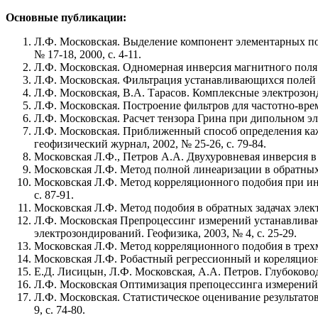
Основные публикации:
Л.Ф. Московская. Выделение компонент элементарных по
№ 17-18, 2000, c. 4-11.
Л.Ф. Московская. Одномерная инверсия магнитного поля 
Л.Ф. Московская. Фильтрация устанавливающихся полей н
Л.Ф. Московская, В.А. Тарасов. Комплексные электрозон
Л.Ф. Московская. Построение фильтров для частотно-врем
Л.Ф. Московская. Расчет тензора Грина при дипольном эл
Л.Ф. Московская. Приближенный способ определения ка
геофизический журнал, 2002, № 25-26, c. 79-84.
Московская Л.Ф., Петров А.А. Двухуровневая инверсия в э
Московская Л.Ф. Метод полной линеаризации в обратных з
Московская Л.Ф. Метод корреляционного подобия при ин
c. 87-91.
Московская Л.Ф. Метод подобия в обратных задачах электр
Л.Ф. Московская Препроцессинг измерений устанавлива
электрозондирований. Геофизика, 2003, № 4, c. 25-29.
Московская Л.Ф. Метод корреляционного подобия в трехм
Московская Л.Ф. Робастный регрессионный и кореляционн
Е.Д. Лисицын, Л.Ф. Московская, А.А. Петров. Глубоковод
Л.Ф. Московская Оптимизация препоцессинга измерений 
Л.Ф. Московская. Статистическое оценивание результато
9, c. 74-80.