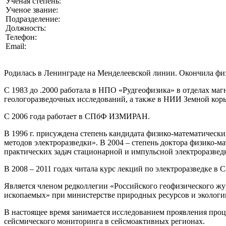
Ученая степень:
Доктор физико-математических наук
Ученое звание:
-
Подразделение:
Лаборатория наземных геомагнитных исследо
Должность:
Ведущий научный сотрудник
Телефон:
(812) 400-06-17
Email:
lf_mosc@mail.ru
Родилась в Ленинграде на Менделеевской линии. Окончила физ
С 1983 до .2000 работала в НПО «Рудгеофизика» в отделах ма
геологоразведочных исследований, а также в НИИ Земной кор
C 2006 года работает в СПбФ ИЗМИРАН.
В 1996 г. присуждена степень кандидата физико-математическ
методов электроразведки». В 2004 – степень доктора физико-
практических задач стационарной и импульсной электроразвед
В 2008 – 2011 годах читала курс лекций по электроразведке в 
Является членом редколлегии «Российского геофизического жу
ископаемых» при министерстве природных ресурсов и экологи
В настоящее время занимается исследованием проявления про
сейсмического мониторинга в сейсмоактивных регионах.