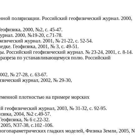
нной поляризации. Российский геофизический журнал. 2000,
физика, 2000, №2, c. 45-47.
нал. 2000, №19-20, c.71-78.
ический журнал. 2001, № 21-22, c. 52-54.
ке. Геофизика, 2001, № 3, c. 49-51.
. Российский геофизический журнал. № 23-24, 2001, c. 8-14.
разреза по устанавливающемуся полю. Российский
2, № 27-28, c. 63-67.
зический журнал, 2002, № 29-30,
еменной плотностью на примере морских
геофизический журнал, 2003, № 31-32, c. 92-95.
ика, 2004, №2 c.49-57.
еофизика, № 6 c.22-32.
05, N37-38, c.102 -106.
ногопараметрических гладких моделей, Физика Земли, 2005, N