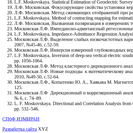
L.F. Moskovskaya. Statistical Estimation of Geoelectric Survey
Л.Ф. Московская. Фокусирующие свойства установки верт
Л.Ф. Московская. Метод сжимающих отображений при расчё
L.F. Moskovskaya. Method of contracting mapping for estimatin
Л.Ф. Московская, Вызванная поляризация в измерениях те
Московская Л.Ф. Импедансно-адмитансный регессионный 
L.F. Moskovskaya, Impedance-Admittance Regression Analysis of
Московская Л.Ф. Выделение слабых низкочастотных вари
2007, №45-46, с.52-59.
Московская Л.Ф. Инверсия измерений глубоководных верт
L.F. Moskovskaya, Inversion of deep-sea vertical electric soudin
pp. 1056-1064.
Московская Л.Ф. Метод кластерного дирекционного анализ
Московская Л.Ф. Новые подходы к математическому анал
2010, №49-50, с.52-64.
Московская Л.Ф., Копытенко Ю. А., Хаякава М. Магнито
125.
Московская Л.Ф Дирекционный и корреляционный анализ 
№ 6, с. 74–89.
L. F. Moskovskaya. Directional and Correlation Analysis from 
pp. 532–546.
СПбФ ИЗМИРАН
Разработка сайта
XYZ