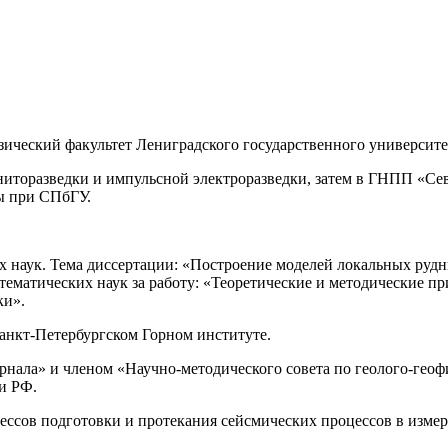
ваний
ический факультет Лениградского государственного университет
гниторазведки и импульсной электроразведки, затем в ГНПП «Се
ы при СПбГУ.
их наук. Тема диссертации: «Построение моделей локальных ру
математических наук за работу: «Теоретические и методические 
ки».
Санкт-Петербургском Горном институте.
рнала» и членом «Научно-методического совета по геолого-гео
и РФ.
цессов подготовки и протекания сейсмических процессов в изм